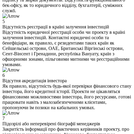
бек-офісу, як то юридичного відділу, бухгалтерії, суміжних
служб.
5
Відсутність реєстрації в країні залучення інвестицій
Відсутність юридичної реєстрації особи чи проекту в країні
залучення інвестицій. Контактні юридичні особи та
бенефіціари, як правило, є резидентами таких країн як
Сейшельські острови, ОАЕ, Британські Віргінські острови,
Сент-Вінсент і Гренадини, республіка Вануату, країн з
офшорними зонами, пільговими митними чи реєстраційними
умовами.
6
Відсутня акредитація інвестора
Як правило, відсутність будь-якої перевірки фінансового стану
інвестора, його кредитної історії. Проекти не цікавляться
фінансовими можливостями інвестора, його ресурсами, готові
працювати навіть з малозабезпеченими клієнтами,
пропонуючи їм позики на кабальних умовах.
7
Підозрілі або неперевірені біографії менеджерів
Закритість інформації про фактичних керівників проекту, про