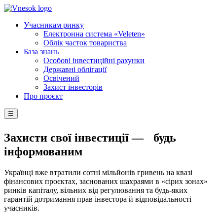
Учасникам ринку
Електронна система «Veleten»
Облік часток товариства
База знань
Особові інвестиційні рахунки
Державні облігації
Освічений
Захист інвесторів
Про проєкт
☰
Захисти свої інвестиції — будь
інформованим
Українці вже втратили сотні мільйонів гривень на квазі
фінансових проєктах, заснованих шахраями в «сірих зонах»
ринків капіталу, вільних від регулювання та будь-яких
гарантій дотримання прав інвестора й відповідальності
учасників.