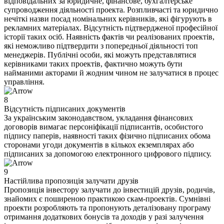
відповідальних за юридичне, фінансове, бухгалтерське
супроводження діяльності проекта. Розпливчасті та юридично
нечіткі назви посад номінальних керівників, які фігурують в
рекламних матеріалах. Відсутність підтвердженої професійної
історії таких осіб. Наявність фактів чи реалізованих проектів,
які неможливо підтвердити з попередньої діяльності топ
менеджерів. Публічні особи, які можуть представлятися
керівниками таких проектів, фактично можуть бути
найманими акторами й жодним чином не залучатися в процес
управління.
8
Відсутність підписаних документів
За українським законодавством, укладання фінансових
договорів вимагає персоніфікації підписантів, особистого
підпису паперів, наявності таких фізично підписаних обома
сторонами угоди документів в кількох екземплярах або
підписаних за допомогою електронного цифрового підпису.
9
Настійлива пропозиція залучати друзів
Пропозиція інвестору залучати до інвестицій друзів, родичів,
знайомих є поширеною практикою скам-проектів. Сумнівні
проекти розробляють та пропонують деталізовану програму
отримання додаткових бонусів та доходів у разі залучення