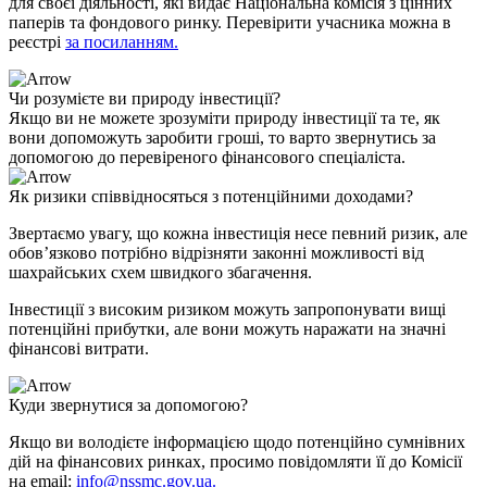
для своєї діяльності, які видає Національна комісія з цінних
паперів та фондового ринку. Перевірити учасника можна в
реєстрі
за посиланням.
Чи розумієте ви природу інвестиції?
Якщо ви не можете зрозуміти природу інвестиції та те, як
вони допоможуть заробити гроші, то варто звернутись за
допомогою до перевіреного фінансового спеціаліста.
Як ризики співвідносяться з потенційними доходами?
Звертаємо увагу, що кожна інвестиція несе певний ризик, але
обов’язково потрібно відрізняти законні можливості від
шахрайських схем швидкого збагачення.
Інвестиції з високим ризиком можуть запропонувати вищі
потенційні прибутки, але вони можуть наражати на значні
фінансові витрати.
Куди звернутися за допомогою?
Якщо ви володієте інформацією щодо потенційно сумнівних
дій на фінансових ринках, просимо повідомляти її до Комісії
на еmail:
info@nssmc.gov.ua
.