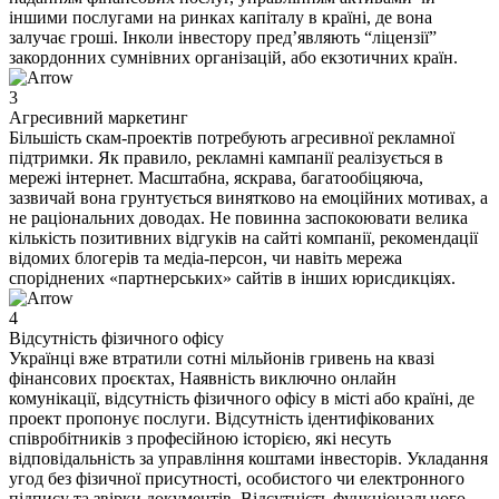
іншими послугами на ринках капіталу в країні, де вона
залучає гроші. Інколи інвестору пред’являють “ліцензії”
закордонних сумнівних організацій, або екзотичних країн.
3
Агресивний маркетинг
Більшість скам-проектів потребують агресивної рекламної
підтримки. Як правило, рекламні кампанії реалізується в
мережі інтернет. Масштабна, яскрава, багатообіцяюча,
зазвичай вона грунтується винятково на емоційних мотивах, а
не раціональних доводах. Не повинна заспокоювати велика
кількість позитивних відгуків на сайті компанії, рекомендації
відомих блогерів та медіа-персон, чи навіть мережа
споріднених «партнерських» сайтів в інших юрисдикціях.
4
Відсутність фізичного офісу
Українці вже втратили сотні мільйонів гривень на квазі
фінансових проєктах, Наявність виключно онлайн
комунікації, відсутність фізичного офісу в місті або країні, де
проект пропонує послуги. Відсутність ідентифікованих
співробітників з професійною історією, які несуть
відповідальність за управління коштами інвесторів. Укладання
угод без фізичної присутності, особистого чи електронного
підпису та звірки документів. Відсутність функціонального