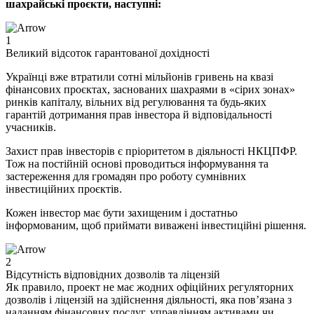
шахрайські проєкти, наступні:
1
Великий відсоток гарантованої дохідності
Українці вже втратили сотні мільйонів гривень на квазі
фінансових проєктах, заснованих шахраями в «сірих зонах»
ринків капіталу, вільних від регулювання та будь-яких
гарантій дотримання прав інвестора й відповідальності
учасників.
Захист прав інвесторів є пріоритетом в діяльності НКЦПФР.
Тож на постійній основі проводиться інформування та
застереження для громадян про роботу сумнівних
інвестиційних проєктів.
Кожен інвестор має бути захищеним і достатньо
інформованим, щоб приймати виважені інвестиційні рішення.
2
Відсутність відповідних дозволів та ліцензій
Як правило, проект не має жодних офіційних регуляторних
дозволів і ліцензій на здійснення діяльності, яка пов’язана з
наданням фінансових послуг, управлінням активами чи